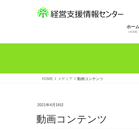
コ
ナ
ン
ビ
テ
ゲ
ン
ー
ホー
HOME
ツ
シ
へ
ョ
ス
ン
キ
に
ッ
移
プ
動
HOME
メディア
動画コンテンツ
2021年4月16日
動画コンテンツ