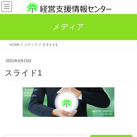
コ
ナ
ン
ビ
テ
ゲ
ン
ー
メディア
ツ
シ
へ
ョ
ス
ン
HOME
メディア
スライド1
キ
に
ッ
移
プ
動
2021年4月23日
スライド1