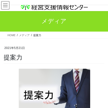
コ
ナ
ン
ビ
テ
ゲ
ン
ー
メディア
ツ
シ
へ
ョ
ス
ン
HOME
メディア
提案力
キ
に
ッ
移
プ
動
2021年5月21日
提案力