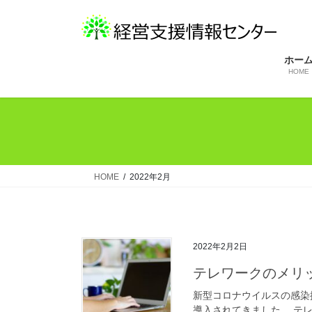
コ
ナ
ン
ビ
テ
ゲ
ン
ー
ホー
HOME
ツ
シ
へ
ョ
ス
ン
キ
に
ッ
移
プ
動
HOME
2022年2月
2022年2月2日
テレワークのメリ
新型コロナウイルスの感染
導入されてきました。 テレワ