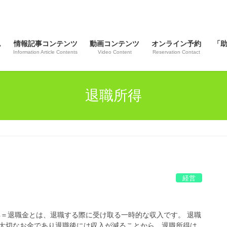
ム
情報記事コンテンツ
動画コンテンツ
オンライン予約
「
Information Article Contents
Video Content
Reservation Contact
退職所得
経営
得＝退職金とは、退職する際に受け取る一時的な収入です。 退職
大切なお金であり退職後には収入が減ることから、退職所得は