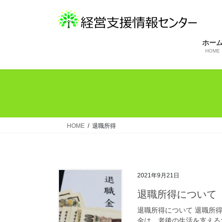
コ
ナ
ン
ビ
テ
ゲ
ン
ー
ホー
HOME
ツ
シ
へ
ョ
ス
ン
キ
に
ッ
移
プ
動
HOME
退職所得
2021年9月21日
退職所得について
退職所得について 退職所
金は、老後の生活を支える